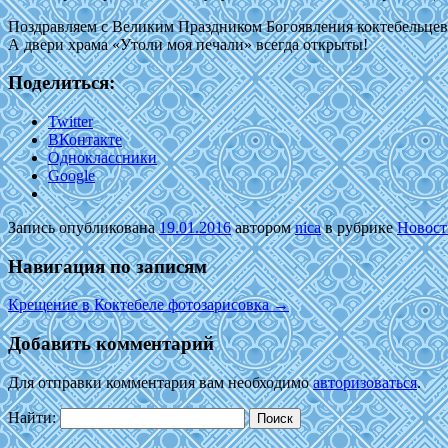
Поздравляем с Великим Праздником Богоявления коктебельцев 
А двери храма «Утоли моя печали» всегда открыты!
Поделиться:
Twitter
ВКонтакте
Одноклассники
Google
Запись опубликована
19.01.2016
автором
nica
в рубрике
Новост
Навигация по записям
Крещение в Коктебеле фотозарисовка
→
Добавить комментарий
Для отправки комментария вам необходимо
авторизоваться
.
Найти: