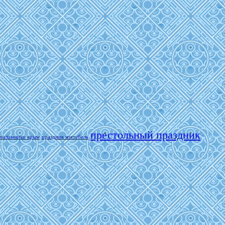
престольный праздник
паломники крым
праздник коктебель