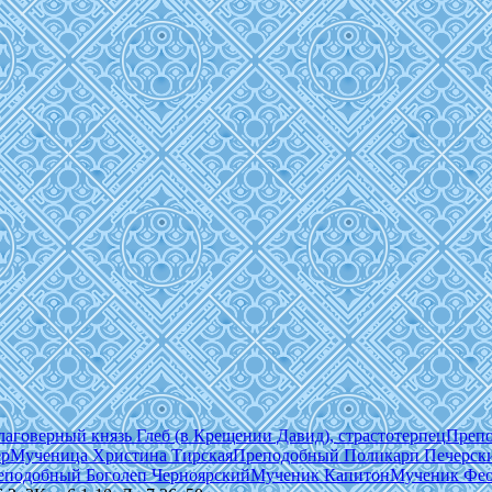
лаговерный князь Глеб (в Крещении Давид), страстотерпец
Препо
ер
Мученица Христина Тирская
Преподобный Поликарп Печерски
еподобный Боголеп Черноярский
Мученик Капитон
Мученик Фео