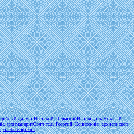
добный Далмат Исетский, Пермский
Исповедник Николай
й, архимандрит
Святитель Георгий (Конисский), архиепископ
фил Закинфский