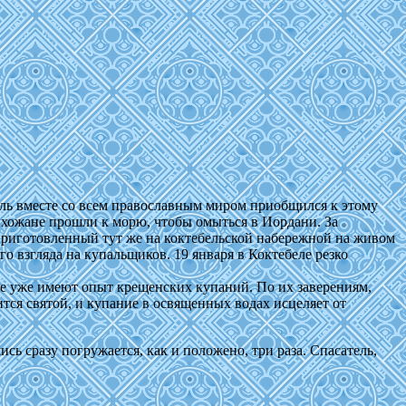
ель вместе со всем православным миром приобщился к этому
хожане прошли к морю, чтобы омыться в Иордани. За
приготовленный тут же на коктебельской набережной на живом
 взгляда на купальщиков. 19 января в Коктебеле резко
рые уже имеют опыт крещенских купаний. По их заверениям,
ится святой, и купание в освященных водах исцеляет от
ь сразу погружается, как и положено, три раза. Спасатель,