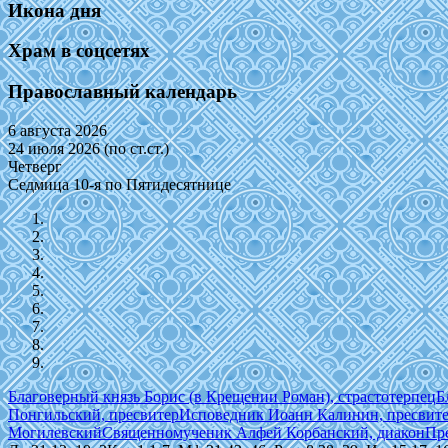
Икона дня
Храм в соцсетях
Православный календарь
6 августа 2026
24 июля 2026 (по ст.ст.)
Четверг
Седмица 10-я по Пятидесятнице
Благоверный князь Борис (в Крещении Роман), страстотерпец
Б
Понгильский, пресвитер
Исповедник Иоанн Калинин, пресвит
Могилевский
Священномученик Алфей Корбанский, диакон
Пр