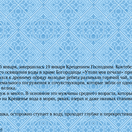
6 января, завершилась 19 января Крещением Господним. Коктеб
о освящения воды в храме Богородицы «Утоли моя печали» при
ся к древнему обряду молодые ребята разливали горячий чай, 
емального погружения и сочувствующим, которые зябли от одного
 велика.
к уж и много. В основном это мужчины среднего возраста, кото
на Крещенье вода в морях, реках, озерах и даже океанах станов
, осторожно ступает в воду, проходит глубже и перекрестившис
е!