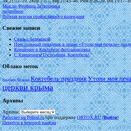
Лк.21:12–19, 2Кор.1:1-7, Мф.21:43–46, Рим.8:28–39, Ин.15:17–16
Мысли Феофана Затворника
подробнее
Полная версия православного календаря
Свежие записи
Связь с батюшкой
Престольный праздник в храме «Утоли моя печали» (виде
Крещение в Коктебеле фотозарисовка
С Крещением Господним, Коктебель!
Облако меток
Коктебель праздник
Утоли моя печ
Владимир Мельник
церкви крыма
Архивы
Архивы
Работает на Prihod.ru
при поддержке
ORTOX.RU
[
Войти
]
Перейти к верхней панели