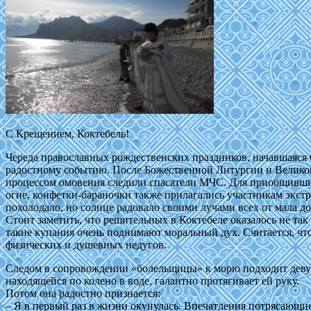
С Крещением, Коктебель!
Череда православных рождественских праздников, начавшаяся 
радостному событию. После Божественной Литургии и Великог
процессом омовения следили спасатели МЧС. Для приобщивших
огне, конфетки-бараночки также прилагались участникам экстр
похолодало, но солнце радовало своими лучами всех от мала до
Стоит заметить, что решительных в Коктебеле оказалось не та
такие купания очень поднимают моральный дух. Считается, что 
физических и душевных недугов.
Следом в сопровождении «болельщицы» к морю подходит девушка
находящейся по колено в воде, галантно протягивает ей руку.
Потом она радостно признается:
– Я в первый раз в жизни окунулась. Впечатления потрясающи