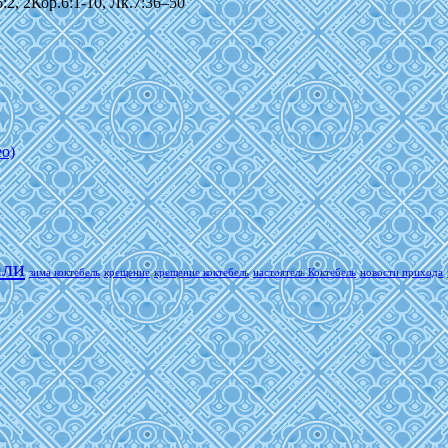
:2, 2Кор.6:1-10, Лк.7:36–50
о)
али
зима коктебель
крещение
крещение коктебель
настоятель Коктебель
новости прихода