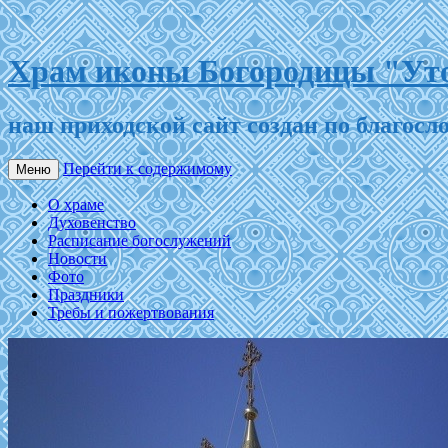
Храм иконы Богородицы "Уто
наш приходской сайт создан по благос
Перейти к содержимому
Меню
О храме
Духовенство
Расписание богослужений
Новости
Фото
Праздники
Требы и пожертвования