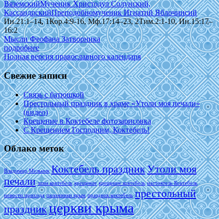
Вяземский
Мученик Христодул Солунский,
Кассандрский
Преподобномученик Игнатий Яблочинсий
Ин.21:1–14, 1Кор.4:9-16, Мф.17:14–23, 2Тим.2:1-10, Ин.15:17–
16:2
Мысли Феофана Затворника
подробнее
Полная версия православного календаря
Свежие записи
Связь с батюшкой
Престольный праздник в храме «Утоли моя печали»
(видео)
Крещение в Коктебеле фотозарисовка
С Крещением Господним, Коктебель!
Облако меток
Коктебель праздник
Утоли моя
Владимир Мельник
печали
зима коктебель
крещение
крещение коктебель
настоятель Коктебель
престольный
новости прихода
паломники крым
праздник коктебель
церкви крыма
праздник