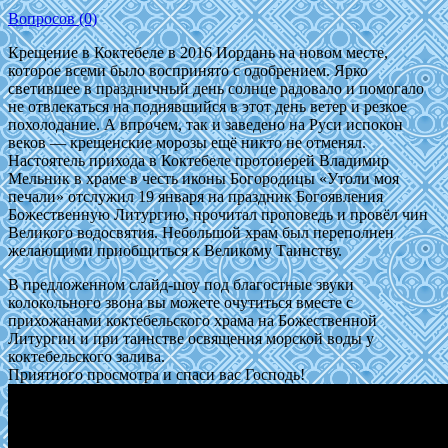
Вопросов (0)
Крещение в Коктебеле в 2016 Иордань на новом месте,
которое всеми было воспринято с одобрением. Ярко
светившее в праздничный день солнце радовало и помогало
не отвлекаться на поднявшийся в этот день ветер и резкое
похолодание. А впрочем, так и заведено на Руси испокон
веков — крещенские морозы ещё никто не отменял.
Настоятель прихода в Коктебеле протоиерей Владимир
Мельник в храме в честь иконы Богородицы «Утоли моя
печали» отслужил 19 января на праздник Богоявления
Божественную Литургию, прочитал проповедь и провёл чин
Великого водосвятия. Небольшой храм был переполнен
желающими приобщиться к Великому Таинству.
В предложенном слайд-шоу под благостные звуки
колокольного звона вы можете очутиться вместе с
прихожанами коктебельского храма на Божественной
Литургии и при таинстве освящения морской воды у
коктебельского залива.
Приятного просмотра и спаси вас Господь!