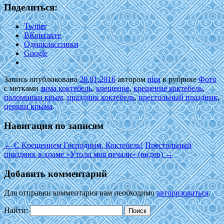
Поделиться:
Twitter
ВКонтакте
Одноклассники
Google
Запись опубликована
20.01.2016
автором
nica
в рубрике
Фото
с метками
зима коктебель
,
крещение
,
крещение коктебель
,
паломники крым
,
праздник коктебель
,
престольный праздник
,
церкви крыма
.
Навигация по записям
←
С Крещением Господним, Коктебель!
Престольный
праздник в храме «Утоли моя печали» (видео)
→
Добавить комментарий
Для отправки комментария вам необходимо
авторизоваться
.
Найти: