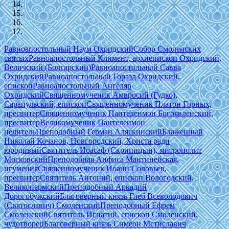
Равноапостольный Наум Охридский
Собор Смоленских
святых
Равноапостольный Климент, архиепископ Охридский,
Величский (Болгарский)
Равноапостольный Савва
Охридский
Равноапостольный Горазд Охридский,
епископ
Равноапостольный Ангеляр
Охридский
Священномученик Амвросий (Гудко),
Сарапульский, епископ
Священномученик Платон Горных,
пресвитер
Священномученик Пантелеимон Богоявленский,
пресвитер
Великомученик Пантелеимон
целитель
Преподобный Герман Аляскинский
Блаженный
Николай Кочанов, Новгородский, Христа ради
юродивый
Святитель Иоасаф (Скрипицын), митрополит
Московский
Преподобная Анфиса Мантинейская,
игумения
Священномученик Иоанн Соловьев,
пресвитер
Святитель Антоний, епископ Вологодский,
Великопермский
Преподобный Аркадий
Дорогобужский
Благоверный князь Глеб Всеволодович
(Святославич) Смоленский
Преподобный Ефрем
Смоленский
Святитель Игнатий, епископ Смоленский,
чудотворец
Благоверный князь Симеон Мстиславич