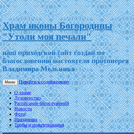
Храм иконы Богородицы
"Утоли моя печали"
наш приходской сайт создан по
благословению настоятеля протоиерея
Владимира Мельника
Перейти к содержимому
Меню
О храме
Духовенство
Расписание богослужений
Новости
Фото
Праздники
Требы и пожертвования